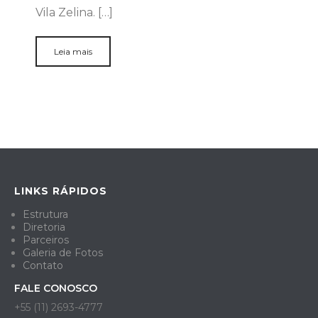
Vila Zelina. […]
Leia mais
LINKS RÁPIDOS
Estrutura
Diretoria
Parceiros
Galeria de Fotos
Contato
FALE CONOSCO
+55 (11) 2693-4777